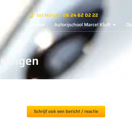
bel Marcel
06 24 62 02 22‬‬
Home
Autorijschool Marcel Kluft
Op
rlingen
Schrijf ook een bericht / reactie