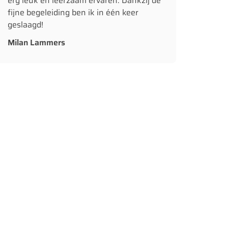
erg leuk en leerzaam ervaren. Dankzij de
fijne begeleiding ben ik in één keer
geslaagd!
Milan Lammers