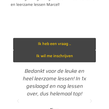
en leerzame lessen Marcel!
Ik heb een vraag ..
Ik wil me inschrijven
en
Bedankt voor de leuke en
as
heel leerzame lessen! In 1x
B
et
geslaagd en nog lessen
agd,
over, dus helemaal top!