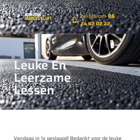
bel Marcel
06
24 62 02 22‬‬
Leuke En
Leerzame
Lessen
Vandaag in 1x geslaagd! Bedankt voor de leuke