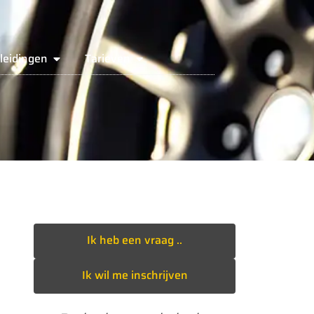
leidingen
Tarieven
Ik heb een vraag ..
Ik wil me inschrijven