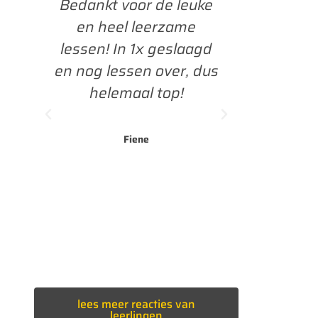
n
Bedankt voor de leuke
Van
en heel leerzame
geslaagd
ond
lessen! In 1x geslaagd
de leuk
en nog lessen over, dus
less
r
helemaal top!
ef.
n
Fiene
!
lees meer reacties van
leerlingen