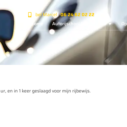
bel Marcel
06 24 62 02 22‬‬
Home
Autorijschool Marcel Kluft
Op
r, en in 1 keer geslaagd voor mijn rijbewijs.