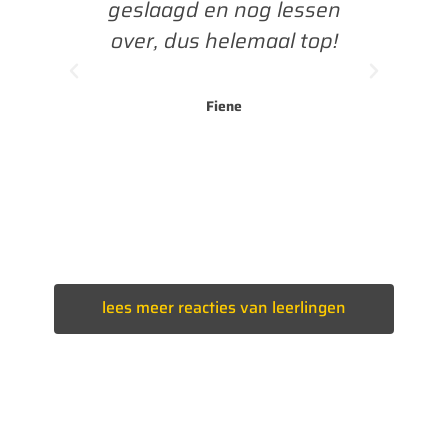
et
geslaagd en nog lessen
agd,
over, dus helemaal top!
Fiene
lees meer reacties van leerlingen