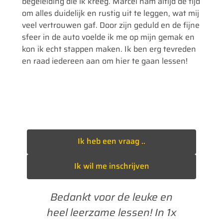
begeleiding die ik kreeg. Marcel nam altijd de tijd
om alles duidelijk en rustig uit te leggen, wat mij
veel vertrouwen gaf. Door zijn geduld en de fijne
sfeer in de auto voelde ik me op mijn gemak en
kon ik echt stappen maken. Ik ben erg tevreden
en raad iedereen aan om hier te gaan lessen!
Ik heb een vraag ..
Ik wil me inschrijven
en
Bedankt voor de leuke en
as
heel leerzame lessen! In 1x
B