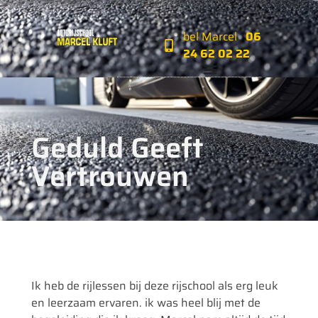
bel Marcel
06
24 62 02 22‬‬
Geduld Geeft
Vertrouwen
Ik heb de rijlessen bij deze rijschool als erg leuk
en leerzaam ervaren. ik was heel blij met de