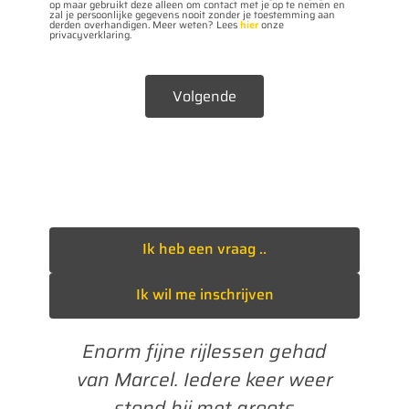
op maar gebruikt deze alleen om contact met je op te nemen en
zal je persoonlijke gegevens nooit zonder je toestemming aan
derden overhandigen. Meer weten? Lees
hier
onze
privacyverklaring.
Volgende
Ik heb een vraag ..
Ik wil me inschrijven
rm fijne rijlessen gehad
Vandaag in 1
 Marcel. Iedere keer weer
Bedankt voor 
stond hij met groots
leerzame les