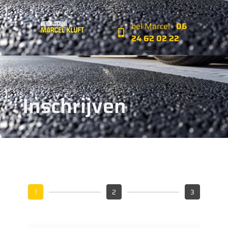
bel Marcel
06
24 62 02 22‬‬
Inschrijven
1
2
3